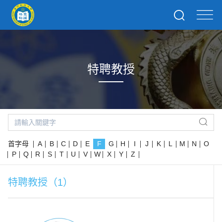
特聘教授
首字母
A
B
C
D
E
F
G
H
I
J
K
L
M
N
O
P
Q
R
S
T
U
V
W
X
Y
Z
特聘教授（1）