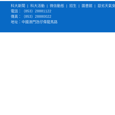
科大新聞
|
科大活動
|
微信動態
|
招生
|
圖書館
|
惡劣天氣
電話：（853）
28881122
傳真：（853）28880022
地址：中國澳門氹仔偉龍馬路