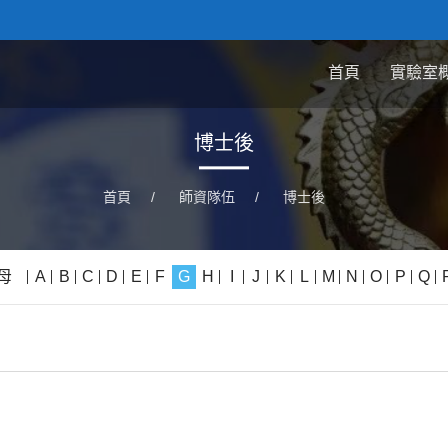
首頁
實驗室
博士後
首頁
/
師資隊伍
/
博士後
母
A
B
C
D
E
F
G
H
I
J
K
L
M
N
O
P
Q