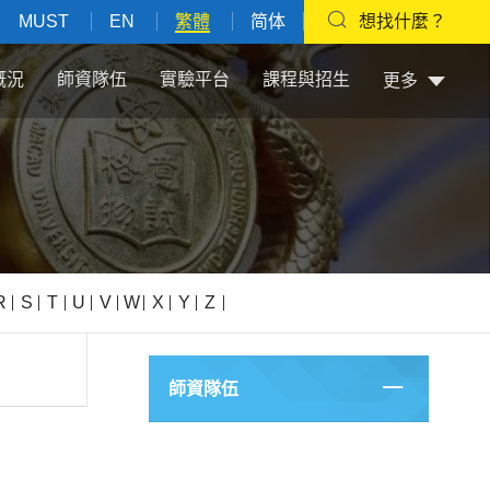
MUST
EN
繁體
简体
想找什麼？
概況
師資隊伍
實驗平台
課程與招生
更多
R
S
T
U
V
W
X
Y
Z
師資隊伍