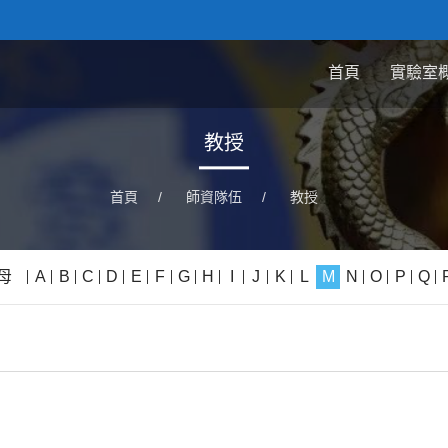
首頁
實驗室
教授
首頁
/
師資隊伍
/
教授
母
A
B
C
D
E
F
G
H
I
J
K
L
M
N
O
P
Q