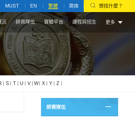
MUST
EN
繁體
简体
想找什麼？
概況
師資隊伍
實驗平台
課程與招生
更多
R
S
T
U
V
W
X
Y
Z
師資隊伍