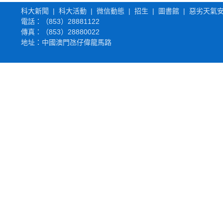
科大新聞
|
科大活動
|
微信動態
|
招生
|
圖書館
|
惡劣天氣
電話：（853）
28881122
傳真：（853）28880022
地址：中國澳門氹仔偉龍馬路