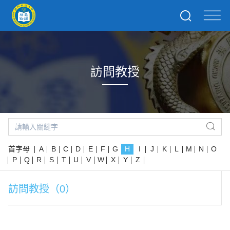
訪問教授
首字母
A
B
C
D
E
F
G
H
I
J
K
L
M
N
O
P
Q
R
S
T
U
V
W
X
Y
Z
訪問教授（0）