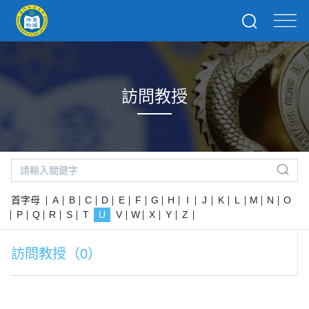
訪問教授
首字母
A
B
C
D
E
F
G
H
I
J
K
L
M
N
O
P
Q
R
S
T
U
V
W
X
Y
Z
訪問教授（0）