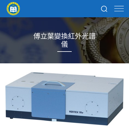
傅立葉變換紅外光譜
儀