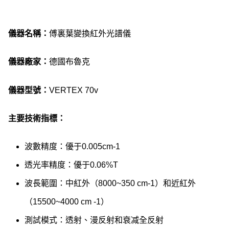
儀器名稱：
傅裏葉變換紅外光譜儀
儀器廠家：
德國布魯克
儀器型號：
VERTEX 70v
主要技術指標：
波數精度：優于0.005cm-1
透光率精度：優于0.06%T
波長範圍：中紅外（8000~350 cm-1）和近紅外
（15500~4000 cm -1）
測試模式：透射、漫反射和衰减全反射