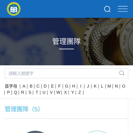
管理團隊
首字母
A
B
C
D
E
F
G
H
I
J
K
L
M
N
O
P
Q
R
S
T
U
V
W
X
Y
Z
管理團隊（5）