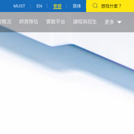
MUST
EN
繁體
简体
想找什麼？
室概況
師資隊伍
實驗平台
課程與招生
更多